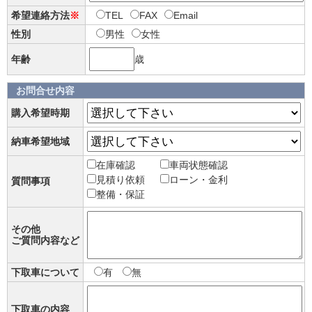
希望連絡方法
※
TEL
FAX
Email
性別
男性
女性
年齢
歳
お問合せ内容
購入希望時期
納車希望地域
在庫確認
車両状態確認
見積り依頼
ローン・金利
質問事項
整備・保証
その他
ご質問内容など
下取車について
有
無
下取車の内容