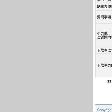
納車希望
質問事項
その他
ご質問内
下取車に
下取車の
S
Copyright