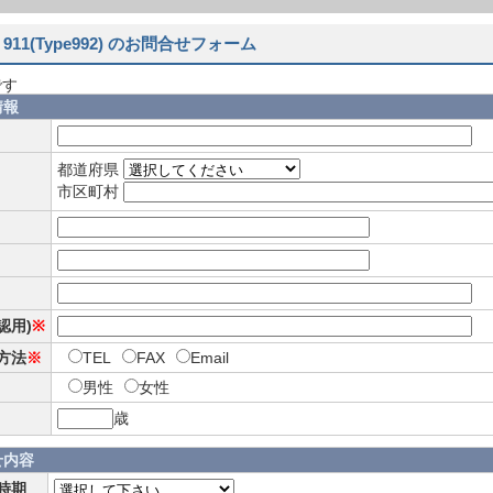
911(Type992) のお問合せフォーム
です
情報
都道府県
市区町村
確認用)
※
方法
※
TEL
FAX
Email
男性
女性
歳
せ内容
時期