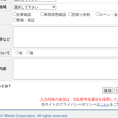
地域
在庫確認
車両状態確認
見積り依頼
ローン・金
整備・保証
容など
ついて
有
無
内容
SLとは？
送信
入力内容の送信は、SSL暗号化通信を採用して
当サイトのプライバシーポリシーは
をご
こちら
© Wintel Corporation. All rights reserved.