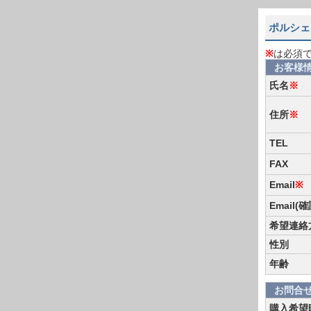
ポルシェ 
※
は必須
お客様
氏名
※
住所
※
TEL
FAX
Email
※
Email(
希望連絡
性別
年齢
お問合
購入希望