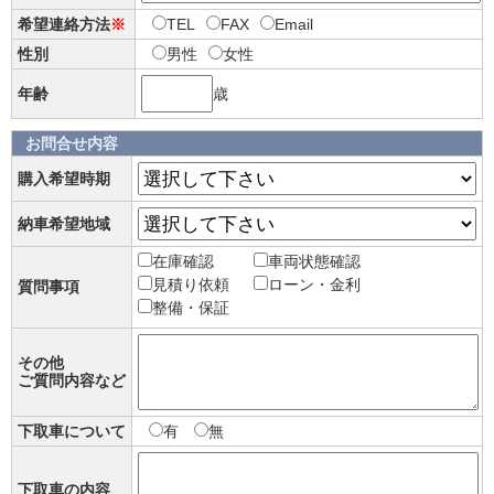
希望連絡方法
※
TEL
FAX
Email
性別
男性
女性
年齢
歳
お問合せ内容
購入希望時期
納車希望地域
在庫確認
車両状態確認
見積り依頼
ローン・金利
質問事項
整備・保証
その他
ご質問内容など
下取車について
有
無
下取車の内容