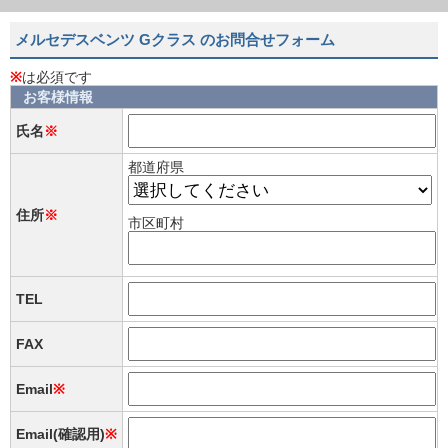
メルセデスベンツ Gクラス のお問合せフォーム
※
は必須です
お客様情報
氏名
※
都道府県
住所
※
市区町村
TEL
FAX
Email
※
Email(確認用)
※