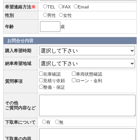
希望連絡方法
※
TEL
FAX
Email
性別
男性
女性
年齢
歳
お問合せ内容
購入希望時期
納車希望地域
在庫確認
車両状態確認
見積り依頼
ローン・金利
質問事項
整備・保証
その他
ご質問内容など
下取車について
有
無
下取車の内容