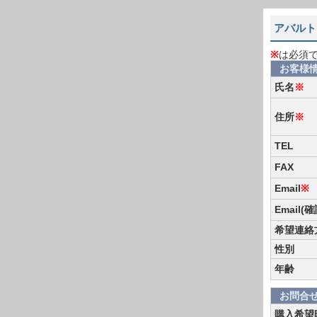
アバルト
※
は必須
お客様
氏名
※
住所
※
TEL
FAX
Email
※
Email(
希望連絡
性別
年齢
お問合
購入希望