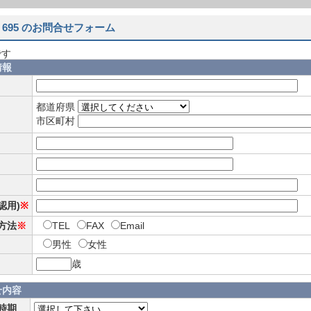
 695 のお問合せフォーム
です
情報
都道府県
市区町村
確認用)
※
方法
※
TEL
FAX
Email
男性
女性
歳
せ内容
時期