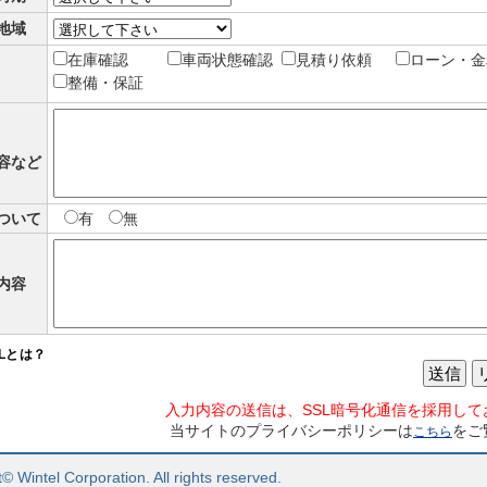
地域
在庫確認
車両状態確認
見積り依頼
ローン・金
整備・保証
容など
ついて
有
無
内容
SLとは？
送信
入力内容の送信は、SSL暗号化通信を採用して
当サイトのプライバシーポリシーは
をご
こちら
© Wintel Corporation. All rights reserved.