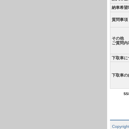
納車希望
質問事項
その他
ご質問内
下取車に
下取車の
S
Copyright