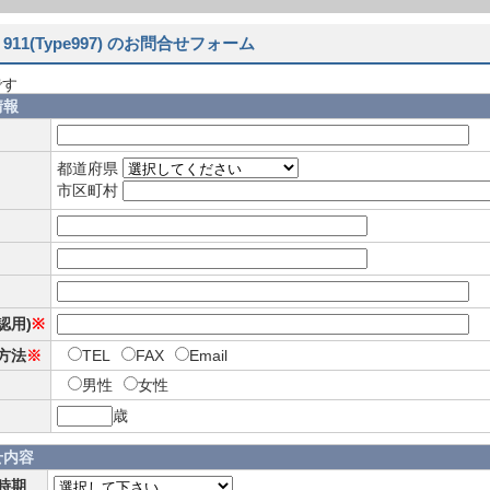
911(Type997) のお問合せフォーム
です
情報
都道府県
市区町村
確認用)
※
方法
※
TEL
FAX
Email
男性
女性
歳
せ内容
時期