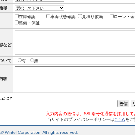
地域
在庫確認
車両状態確認
見積り依頼
ローン・金
整備・保証
容など
ついて
有
無
内容
SLとは？
送信
入力内容の送信は、SSL暗号化通信を採用して
当サイトのプライバシーポリシーは
をご
こちら
© Wintel Corporation. All rights reserved.