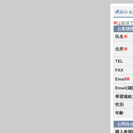
ポルシェ 
※
は必須
お客様
氏名
※
住所
※
TEL
FAX
Email
※
Email(
希望連絡
性別
年齢
お問合
購入希望