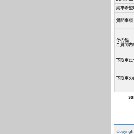
納車希望
質問事項
その他
ご質問内
下取車に
下取車の
S
Copyright