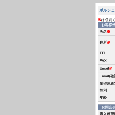
ポルシェ 
※
は必須
お客様
氏名
※
住所
※
TEL
FAX
Email
※
Email(
希望連絡
性別
年齢
お問合
購入希望