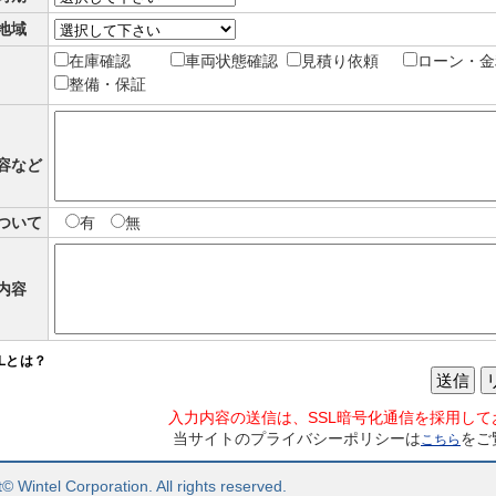
地域
在庫確認
車両状態確認
見積り依頼
ローン・金
整備・保証
容など
ついて
有
無
内容
SLとは？
送信
入力内容の送信は、SSL暗号化通信を採用して
当サイトのプライバシーポリシーは
をご
こちら
© Wintel Corporation. All rights reserved.