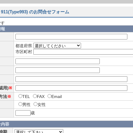
911(Type993) のお問合せフォーム
です
情報
都道府県
市区町村
確認用)
※
方法
※
TEL
FAX
Email
男性
女性
歳
せ内容
時期