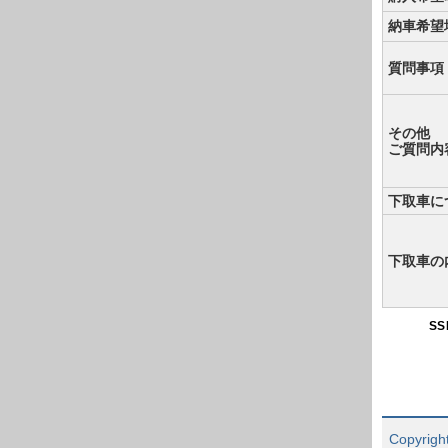
納車希望
質問事項
その他
ご質問内
下取車に
下取車の
S
Copyright