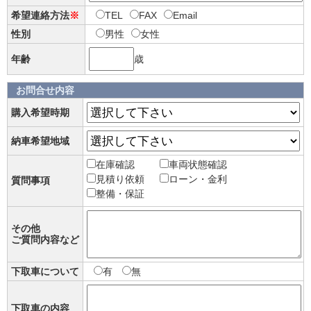
希望連絡方法
※
TEL
FAX
Email
性別
男性
女性
年齢
歳
お問合せ内容
購入希望時期
納車希望地域
在庫確認
車両状態確認
見積り依頼
ローン・金利
質問事項
整備・保証
その他
ご質問内容など
下取車について
有
無
下取車の内容