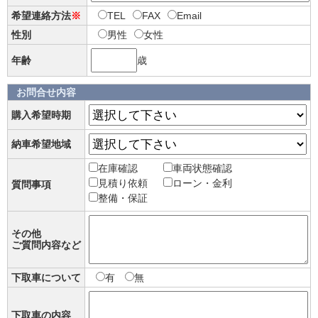
希望連絡方法
※
TEL
FAX
Email
性別
男性
女性
年齢
歳
お問合せ内容
購入希望時期
納車希望地域
在庫確認
車両状態確認
見積り依頼
ローン・金利
質問事項
整備・保証
その他
ご質問内容など
下取車について
有
無
下取車の内容