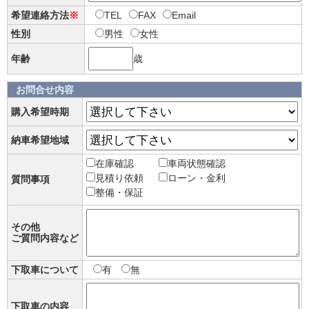
希望連絡方法
※
TEL
FAX
Email
性別
男性
女性
年齢
歳
お問合せ内容
購入希望時期
納車希望地域
在庫確認
車両状態確認
見積り依頼
ローン・金利
質問事項
整備・保証
その他
ご質問内容など
下取車について
有
無
下取車の内容