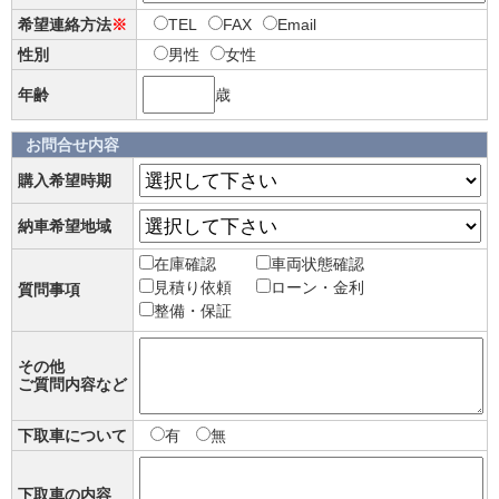
希望連絡方法
※
TEL
FAX
Email
性別
男性
女性
年齢
歳
お問合せ内容
購入希望時期
納車希望地域
在庫確認
車両状態確認
見積り依頼
ローン・金利
質問事項
整備・保証
その他
ご質問内容など
下取車について
有
無
下取車の内容