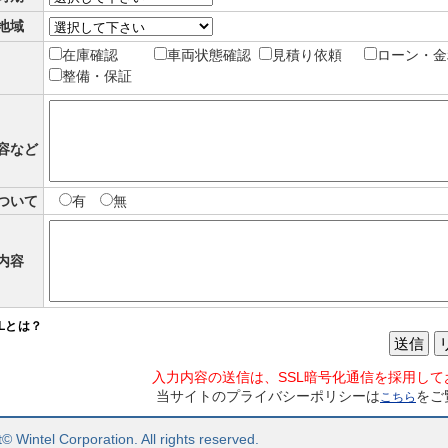
地域
在庫確認
車両状態確認
見積り依頼
ローン・金
整備・保証
容など
ついて
有
無
内容
SLとは？
送信
入力内容の送信は、SSL暗号化通信を採用して
当サイトのプライバシーポリシーは
をご
こちら
© Wintel Corporation. All rights reserved.