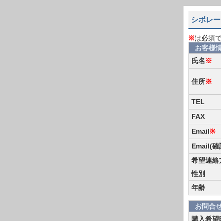
シボレー
※
は必須
お客様
氏名
※
住所
※
TEL
FAX
Email
※
Email(
希望連絡
性別
年齢
お問合
購入希望