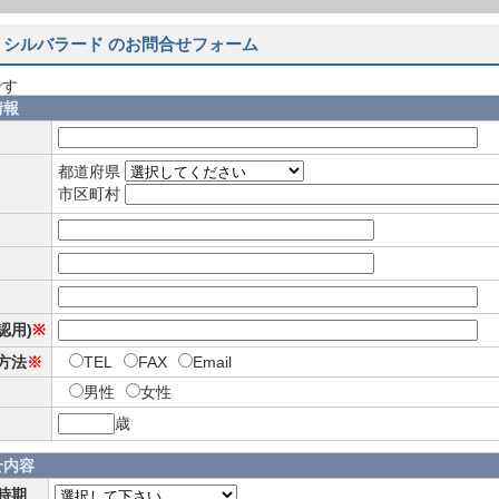
 シルバラード のお問合せフォーム
です
情報
都道府県
市区町村
確認用)
※
方法
※
TEL
FAX
Email
男性
女性
歳
せ内容
時期