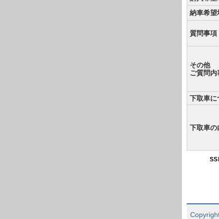
納車希望
質問事項
その他
ご質問内
下取車に
下取車の
S
Copyright