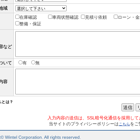
地域
在庫確認
車両状態確認
見積り依頼
ローン・金
整備・保証
容など
ついて
有
無
内容
SLとは？
送信
入力内容の送信は、SSL暗号化通信を採用して
当サイトのプライバシーポリシーは
をご
こちら
© Wintel Corporation. All rights reserved.