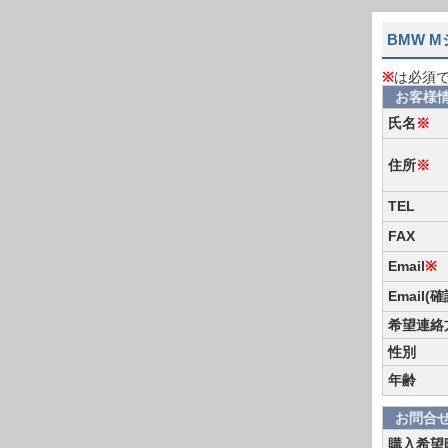
BMW 
※
は必須
お客様
氏名
※
住所
※
TEL
FAX
Email
※
Email(
希望連絡
性別
年齢
お問合
購入希望