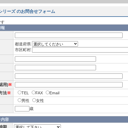
Mシリーズ のお問合せフォーム
です
情報
都道府県
市区町村
確認用)
※
方法
※
TEL
FAX
Email
男性
女性
歳
せ内容
時期