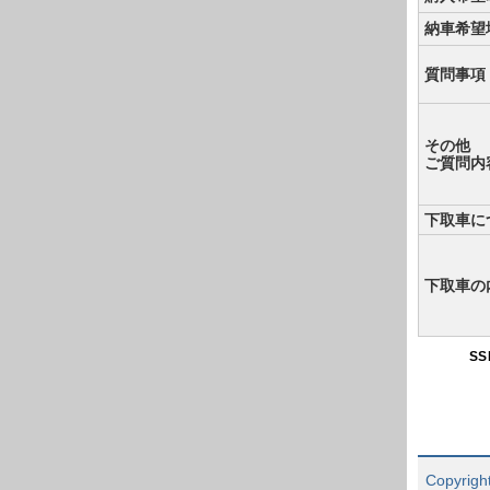
納車希望
質問事項
その他
ご質問内
下取車に
下取車の
S
Copyright