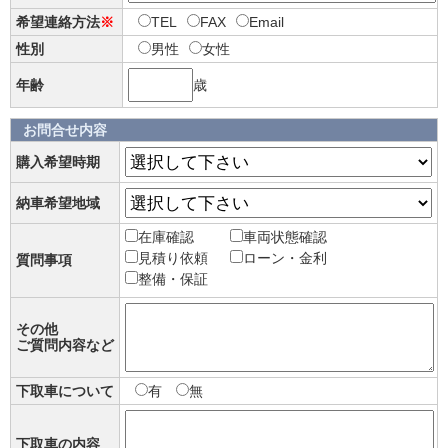
希望連絡方法
※
TEL
FAX
Email
性別
男性
女性
年齢
歳
お問合せ内容
購入希望時期
納車希望地域
在庫確認
車両状態確認
見積り依頼
ローン・金利
質問事項
整備・保証
その他
ご質問内容など
下取車について
有
無
下取車の内容