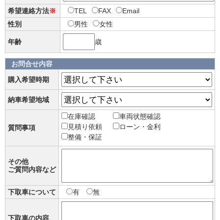
希望連絡方法
※
TEL
FAX
Email
性別
男性
女性
年齢
歳
お問合せ内容
購入希望時期
納車希望地域
在庫確認
車両状態確認
見積り依頼
ローン・金利
質問事項
整備・保証
その他
ご質問内容など
下取車について
有
無
下取車の内容