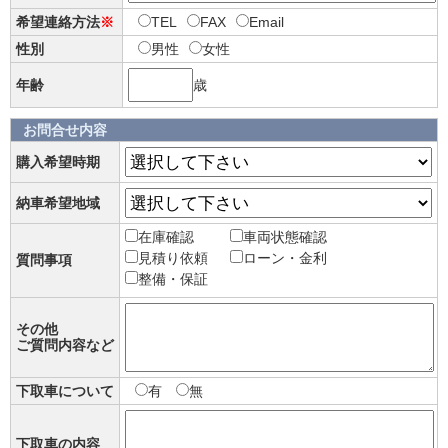
希望連絡方法
※
TEL
FAX
Email
性別
男性
女性
年齢
歳
お問合せ内容
購入希望時期
納車希望地域
在庫確認
車両状態確認
見積り依頼
ローン・金利
質問事項
整備・保証
その他
ご質問内容など
下取車について
有
無
下取車の内容