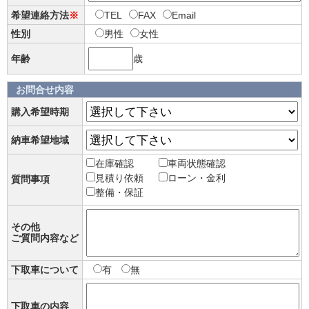
希望連絡方法
※
TEL
FAX
Email
性別
男性
女性
年齢
歳
お問合せ内容
購入希望時期
納車希望地域
在庫確認
車両状態確認
見積り依頼
ローン・金利
質問事項
整備・保証
その他
ご質問内容など
下取車について
有
無
下取車の内容