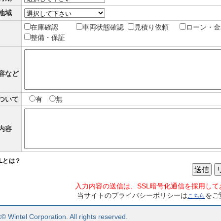
地域
在庫確認
車両状態確認
見積り依頼
ローン・金
整備・保証
容など
ついて
有
無
内容
SLとは？
送信
入力内容の送信は、SSL暗号化通信を採用して
当サイトのプライバシーポリシーは
をご
こちら
© Wintel Corporation. All rights reserved.