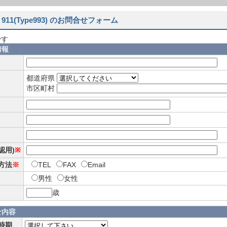
911(Type993) のお問合せフォーム
です
情報
都道府県
市区町村
確認用)
※
方法
※
TEL
FAX
Email
男性
女性
歳
せ内容
時期