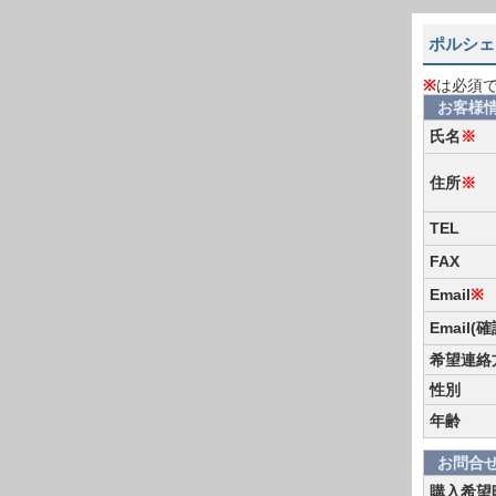
ポルシェ 
※
は必須
お客様
氏名
※
住所
※
TEL
FAX
Email
※
Email(
希望連絡
性別
年齢
お問合
購入希望