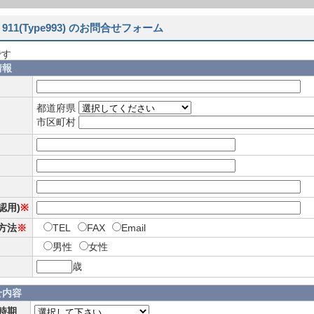
911(Type993) のお問合せフォーム
です
情報
都道府県
市区町村
確認用)
※
方法
※
TEL
FAX
Email
男性
女性
歳
せ内容
時期