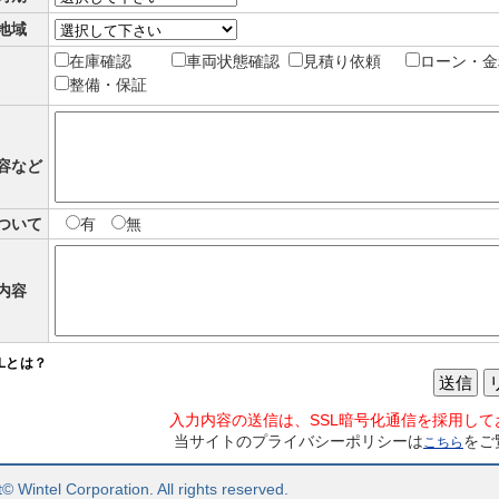
地域
在庫確認
車両状態確認
見積り依頼
ローン・金
整備・保証
容など
ついて
有
無
内容
SLとは？
送信
入力内容の送信は、SSL暗号化通信を採用して
当サイトのプライバシーポリシーは
をご
こちら
© Wintel Corporation. All rights reserved.