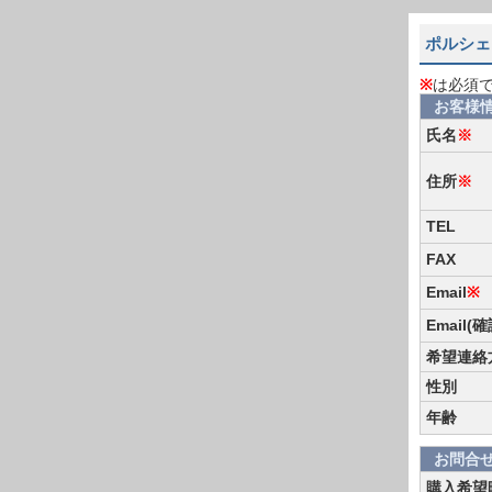
ポルシェ 
※
は必須
お客様
氏名
※
住所
※
TEL
FAX
Email
※
Email(
希望連絡
性別
年齢
お問合
購入希望