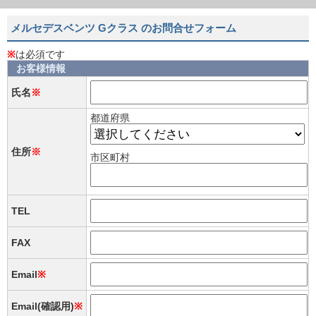
メルセデスベンツ Gクラス のお問合せフォーム
※
は必須です
お客様情報
氏名
※
都道府県
住所
※
市区町村
TEL
FAX
Email
※
Email(確認用)
※