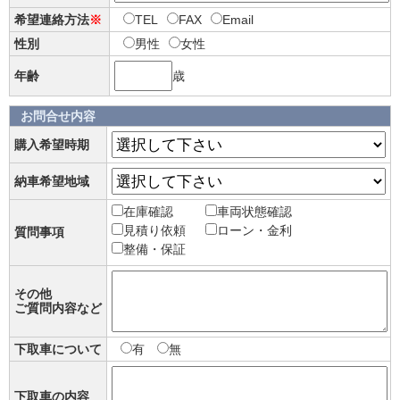
希望連絡方法
※
TEL
FAX
Email
性別
男性
女性
年齢
歳
お問合せ内容
購入希望時期
納車希望地域
在庫確認
車両状態確認
見積り依頼
ローン・金利
質問事項
整備・保証
その他
ご質問内容など
下取車について
有
無
下取車の内容