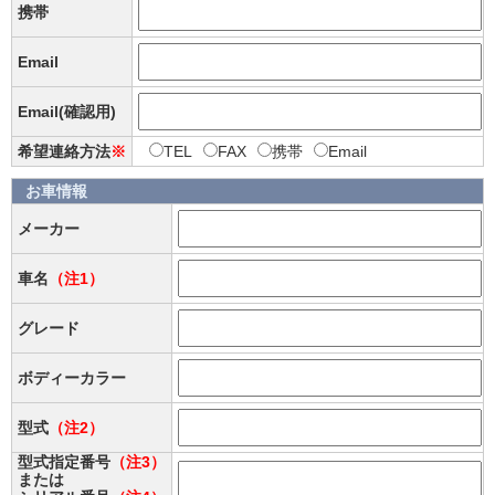
携帯
Email
Email(確認用)
希望連絡方法
※
TEL
FAX
携帯
Email
お車情報
メーカー
車名
（注1）
グレード
ボディーカラー
型式
（注2）
型式指定番号
（注3）
または