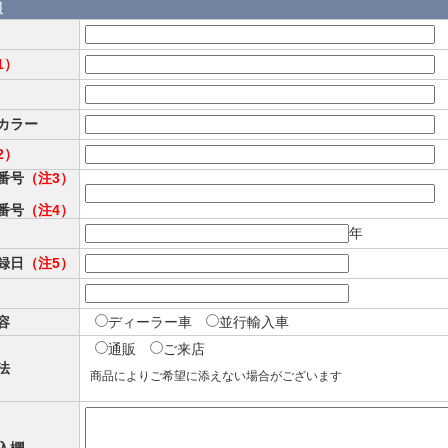
報
1）
カラー
2）
番号
（注3）
番号
（注4）
年
録日
（注5）
容
ディーラー車
並行輸入車
通販
ご来店
法
商品によりご希望に添えない場合がございます