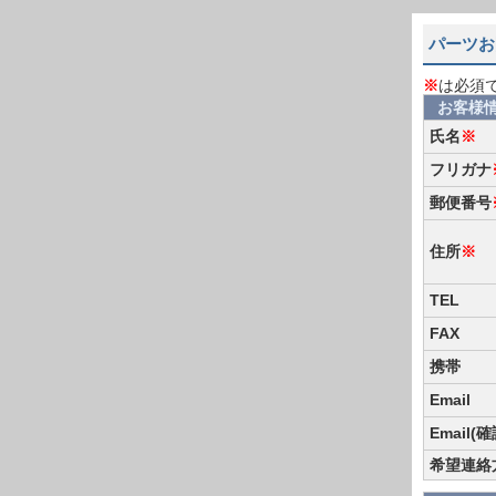
パーツお
※
は必須
お客様
氏名
※
フリガナ
郵便番号
住所
※
TEL
FAX
携帯
Email
Email(
希望連絡