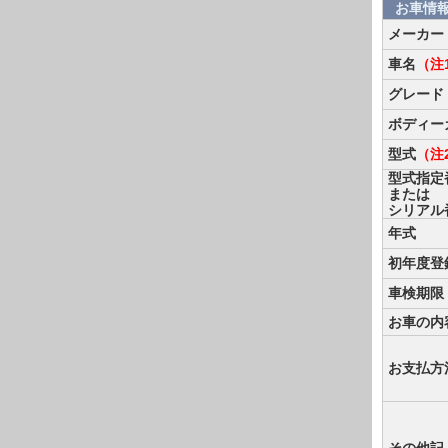
お車情
メーカー
車名
（注
グレード
ボディー
型式
（注
型式指定
または
シリアル
年式
初年度登
車検期限
お車の内
お支払方