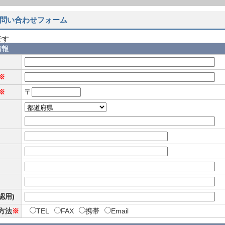
問い合わせフォーム
です
情報
※
※
〒
確認用)
方法
※
TEL
FAX
携帯
Email