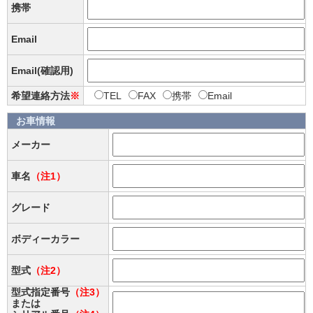
携帯
Email
Email(確認用)
希望連絡方法
※
TEL
FAX
携帯
Email
お車情報
メーカー
車名
（注1）
グレード
ボディーカラー
型式
（注2）
型式指定番号
（注3）
または