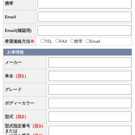
携帯
Email
Email(確認用)
希望連絡方法
※
TEL
FAX
携帯
Email
お車情報
メーカー
車名
（注1）
グレード
ボディーカラー
型式
（注2）
型式指定番号
（注3）
または