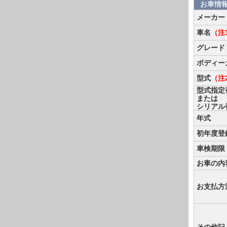
お車情
メーカー
車名
（注
グレード
ボディー
型式
（注
型式指定
または
シリアル
年式
初年度登
車検期限
お車の内
お支払方