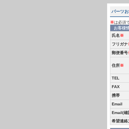
パーツお
※
は必須
お客様
氏名
※
フリガナ
郵便番号
住所
※
TEL
FAX
携帯
Email
Email(
希望連絡