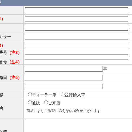
報
1）
カラー
2）
番号
（注3）
番号
（注4）
年
録日
（注5）
容
ディーラー車
並行輸入車
通販
ご来店
法
商品によりご希望に添えない場合がございます