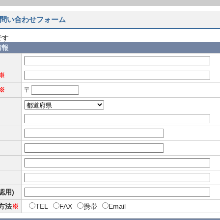
問い合わせフォーム
です
情報
※
※
〒
確認用)
方法
※
TEL
FAX
携帯
Email