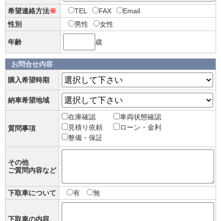
希望連絡方法
※
TEL
FAX
Email
性別
男性
女性
年齢
歳
お問合せ内容
購入希望時期
納車希望地域
在庫確認
車両状態確認
見積り依頼
ローン・金利
質問事項
整備・保証
その他
ご質問内容など
下取車について
有
無
下取車の内容