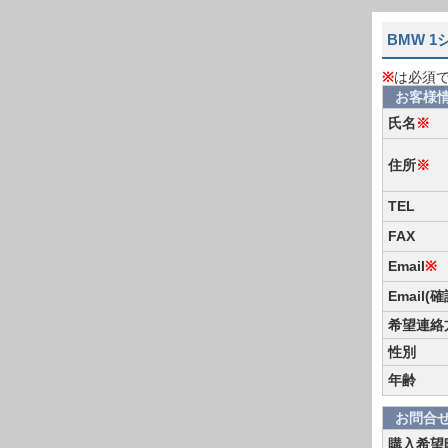
BMW 
※
は必須
お客様
氏名
※
住所
※
TEL
FAX
Email
※
Email(
希望連絡
性別
年齢
お問合
購入希望