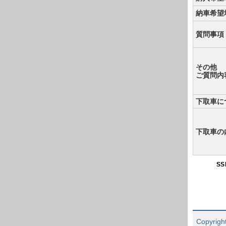
納車希望
質問事項
その他
ご質問内
下取車に
下取車の
S
Copyright