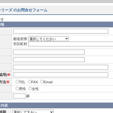
1シリーズ のお問合せフォーム
です
情報
都道府県
市区町村
確認用)
※
方法
※
TEL
FAX
Email
男性
女性
歳
せ内容
時期