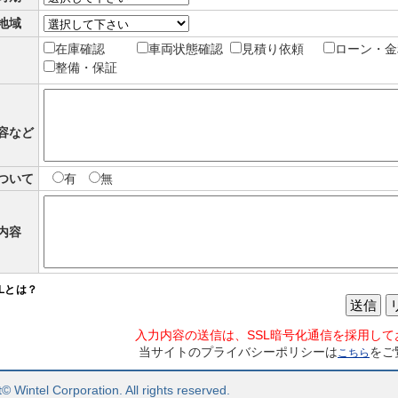
地域
在庫確認
車両状態確認
見積り依頼
ローン・金
整備・保証
容など
ついて
有
無
内容
SLとは？
送信
入力内容の送信は、SSL暗号化通信を採用して
当サイトのプライバシーポリシーは
をご
こちら
© Wintel Corporation. All rights reserved.