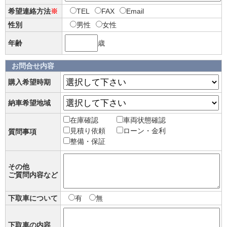
希望連絡方法
※
TEL
FAX
Email
性別
男性
女性
年齢
歳
お問合せ内容
購入希望時期
納車希望地域
在庫確認
車両状態確認
見積り依頼
ローン・金利
質問事項
整備・保証
その他
ご質問内容など
下取車について
有
無
下取車の内容