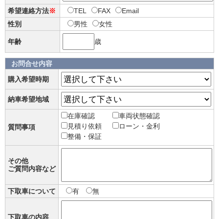
希望連絡方法
※
TEL
FAX
Email
性別
男性
女性
年齢
歳
お問合せ内容
購入希望時期
納車希望地域
在庫確認
車両状態確認
見積り依頼
ローン・金利
質問事項
整備・保証
その他
ご質問内容など
下取車について
有
無
下取車の内容