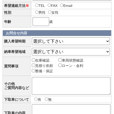
希望連絡方法
※
TEL
FAX
Email
性別
男性
女性
年齢
歳
お問合せ内容
購入希望時期
納車希望地域
在庫確認
車両状態確認
見積り依頼
ローン・金利
質問事項
整備・保証
その他
ご質問内容など
下取車について
有
無
下取車の内容