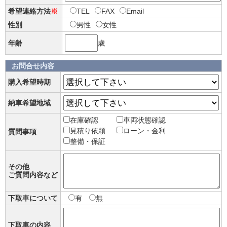
希望連絡方法
※
TEL
FAX
Email
性別
男性
女性
年齢
歳
お問合せ内容
購入希望時期
納車希望地域
在庫確認
車両状態確認
見積り依頼
ローン・金利
質問事項
整備・保証
その他
ご質問内容など
下取車について
有
無
下取車の内容