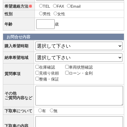
希望連絡方法
※
TEL
FAX
Email
性別
男性
女性
年齢
歳
お問合せ内容
購入希望時期
納車希望地域
在庫確認
車両状態確認
見積り依頼
ローン・金利
質問事項
整備・保証
その他
ご質問内容など
下取車について
有
無
下取車の内容