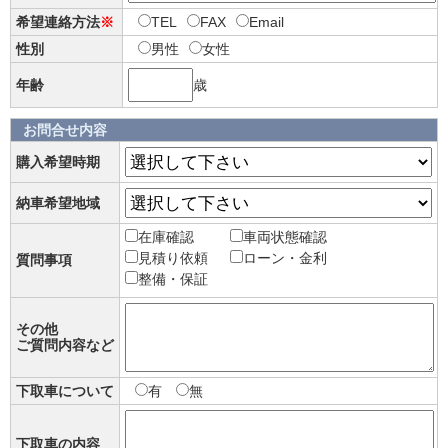
希望連絡方法
※
TEL
FAX
Email
性別
男性
女性
年齢
歳
お問合せ内容
購入希望時期
納車希望地域
在庫確認
車両状態確認
見積り依頼
ローン・金利
質問事項
整備・保証
その他
ご質問内容など
下取車について
有
無
下取車の内容