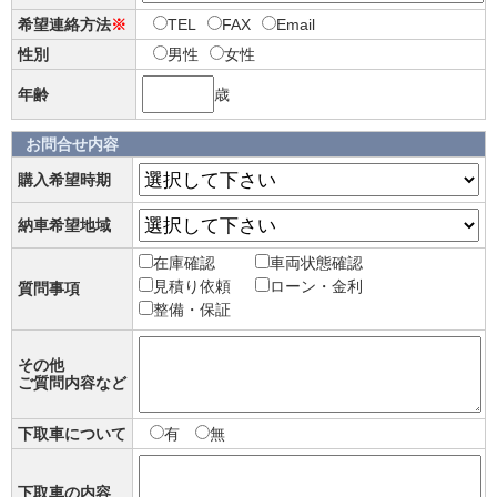
希望連絡方法
※
TEL
FAX
Email
性別
男性
女性
年齢
歳
お問合せ内容
購入希望時期
納車希望地域
在庫確認
車両状態確認
見積り依頼
ローン・金利
質問事項
整備・保証
その他
ご質問内容など
下取車について
有
無
下取車の内容