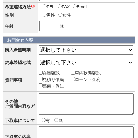
希望連絡方法
※
TEL
FAX
Email
性別
男性
女性
年齢
歳
お問合せ内容
購入希望時期
納車希望地域
在庫確認
車両状態確認
見積り依頼
ローン・金利
質問事項
整備・保証
その他
ご質問内容など
下取車について
有
無
下取車の内容