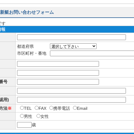
新艇お問い合わせフォーム
です
情報
都道府県
市区町村・番地
番号
確認用)
方法
※
TEL
FAX
携帯電話
Email
男性
女性
歳