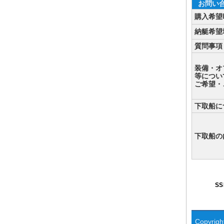
お問い
購入希望
納艇希望
質問事項
装備・オ
等につい
ご希望・
下取船に
下取船の
S
Copyright