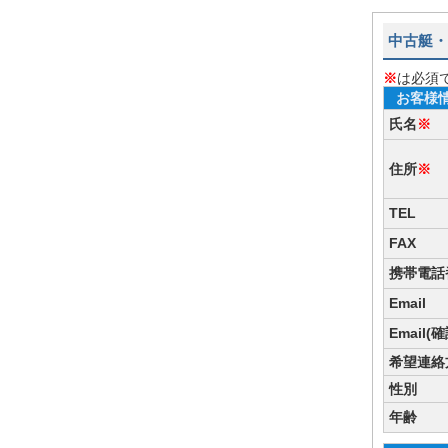
中古艇・
※
は必須
お客様
氏名
※
住所
※
TEL
FAX
携帯電話
Email
Email(
希望連絡
性別
年齢