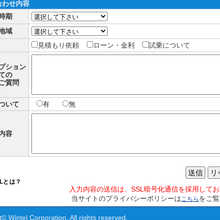
合わせ内容
時期
地域
見積もり依頼
ローン・金利
試乗について
プション
ての
ご質問
ついて
有
無
内容
送信
リ
SLとは？
入力内容の送信は、SSL暗号化通信を採用して
当サイトのプライバシーポリシーは
をご覧
こちら
© Wintel Corporation. All rights reserved.