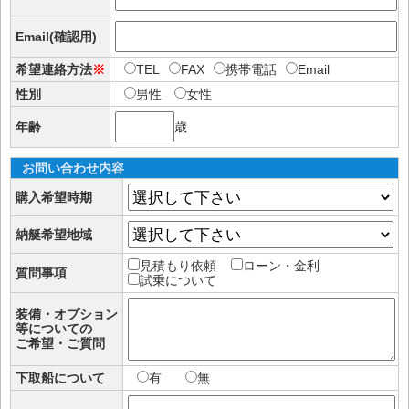
Email(確認用)
希望連絡方法
※
TEL
FAX
携帯電話
Email
性別
男性
女性
年齢
歳
お問い合わせ内容
購入希望時期
納艇希望地域
見積もり依頼
ローン・金利
質問事項
試乗について
装備・オプション
等についての
ご希望・ご質問
下取船について
有
無