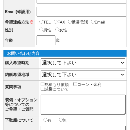
Email(確認用)
希望連絡方法
※
TEL
FAX
携帯電話
Email
性別
男性
女性
年齢
歳
お問い合わせ内容
購入希望時期
納艇希望地域
見積もり依頼
ローン・金利
質問事項
試乗について
装備・オプション
等についての
ご希望・ご質問
下取船について
有
無