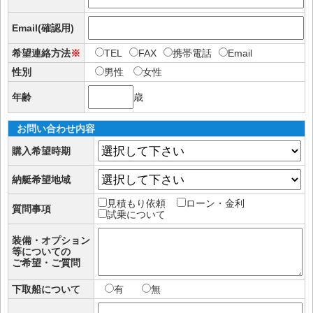
Email(確認用)
希望連絡方法
※
TEL
FAX
携帯電話
Email
性別
男性
女性
年齢
歳
お問い合わせ内容
購入希望時期
納艇希望地域
見積もり依頼
ローン・金利
質問事項
試乗について
装備・オプション
等についての
ご希望・ご質問
下取船について
有
無