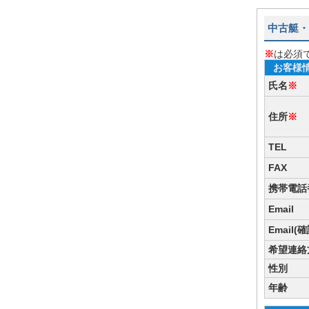
中古艇・
※
は必須
お客様
氏名
※
住所
※
TEL
FAX
携帯電話
Email
Email(
希望連絡
性別
年齢