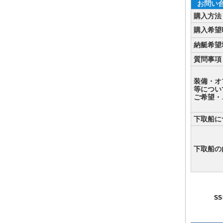
お問い
購入方法
購入希望
納艇希望
質問事項
装備・オ
等につい
ご希望・
下取船に
下取船の
S