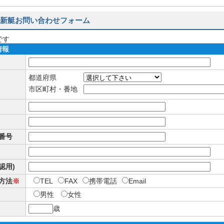
新艇お問い合わせフォーム
です
情報
都道府県
市区町村・番地
番号
確認用)
方法
※
TEL
FAX
携帯電話
Email
男性
女性
歳