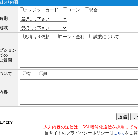
合わせ内容
クレジットカード
ローン
現金
時期
地域
見積もり依頼
ローン・金利
試乗について
プション
ての
ご質問
ついて
有
無
内容
送信
リ
SLとは？
入力内容の送信は、SSL暗号化通信を採用して
当サイトのプライバシーポリシーは
をご覧
こちら