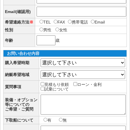
Email(確認用)
希望連絡方法
※
TEL
FAX
携帯電話
Email
性別
男性
女性
年齢
歳
お問い合わせ内容
購入希望時期
納艇希望地域
見積もり依頼
ローン・金利
質問事項
試乗について
装備・オプション
等についての
ご希望・ご質問
下取船について
有
無