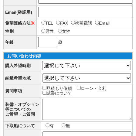
Email(確認用)
希望連絡方法
※
TEL
FAX
携帯電話
Email
性別
男性
女性
年齢
歳
お問い合わせ内容
購入希望時期
納艇希望地域
見積もり依頼
ローン・金利
質問事項
試乗について
装備・オプション
等についての
ご希望・ご質問
下取船について
有
無