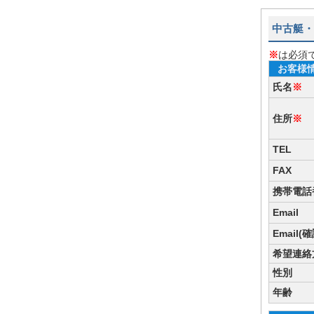
中古艇・
※
は必須
お客様
氏名
※
住所
※
TEL
FAX
携帯電話
Email
Email(
希望連絡
性別
年齢