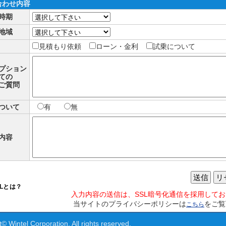
合わせ内容
時期
地域
見積もり依頼
ローン・金利
試乗について
プション
ての
ご質問
ついて
有
無
内容
送信
リ
SLとは？
入力内容の送信は、SSL暗号化通信を採用して
当サイトのプライバシーポリシーは
をご覧
こちら
© Wintel Corporation. All rights reserved.