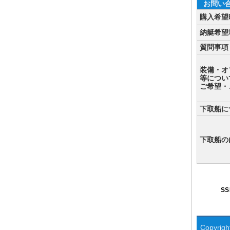
お問い
購入希望
納艇希望
質問事項
装備・オ
等につい
ご希望・
下取船に
下取船の
S
Copyright