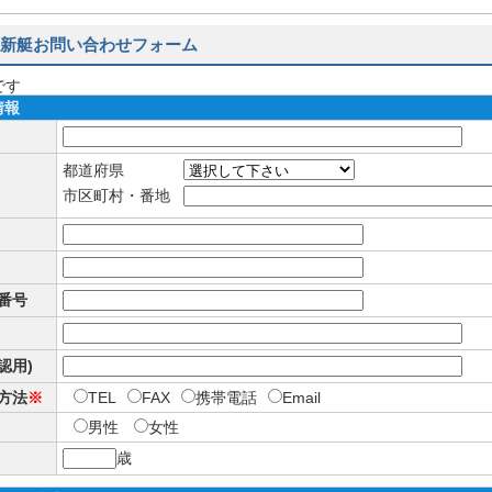
新艇お問い合わせフォーム
です
情報
都道府県
市区町村・番地
番号
確認用)
方法
※
TEL
FAX
携帯電話
Email
男性
女性
歳