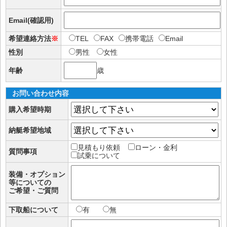
Email(確認用)
希望連絡方法
※
TEL
FAX
携帯電話
Email
性別
男性
女性
年齢
歳
お問い合わせ内容
購入希望時期
納艇希望地域
見積もり依頼
ローン・金利
質問事項
試乗について
装備・オプション
等についての
ご希望・ご質問
下取船について
有
無