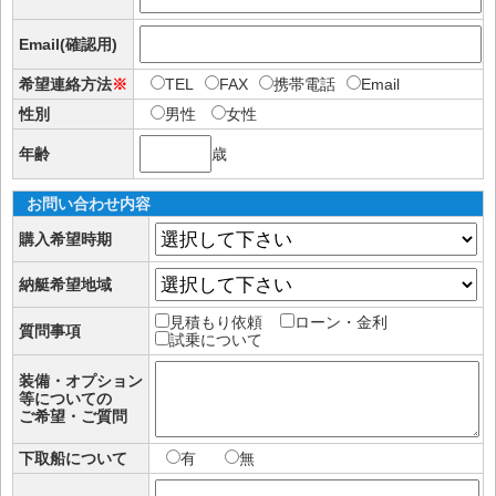
Email(確認用)
希望連絡方法
※
TEL
FAX
携帯電話
Email
性別
男性
女性
年齢
歳
お問い合わせ内容
購入希望時期
納艇希望地域
見積もり依頼
ローン・金利
質問事項
試乗について
装備・オプション
等についての
ご希望・ご質問
下取船について
有
無