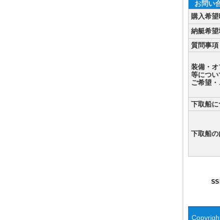
お問い
購入希望
納艇希望
質問事項
装備・オ
等につい
ご希望・
下取船に
下取船の
S
Copyright