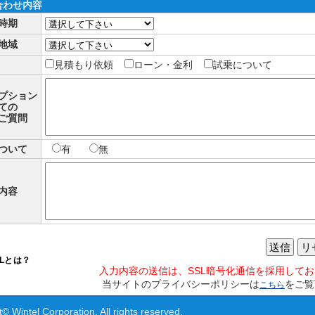
合わせ内容
時期
地域
見積もり依頼
ローン・金利
試乗について
プション
ての
ご質問
ついて
有
無
内容
送信
リ
SLとは？
入力内容の送信は、SSL暗号化通信を採用して
当サイトのプライバシーポリシーは
をご覧
こちら
© Wintel Corporation. All rights reserved.