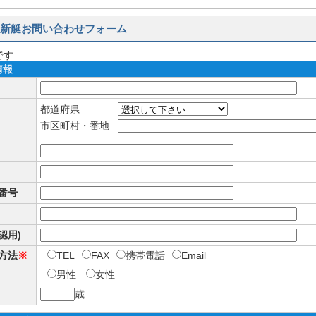
新艇お問い合わせフォーム
です
情報
都道府県
市区町村・番地
番号
確認用)
方法
※
TEL
FAX
携帯電話
Email
男性
女性
歳