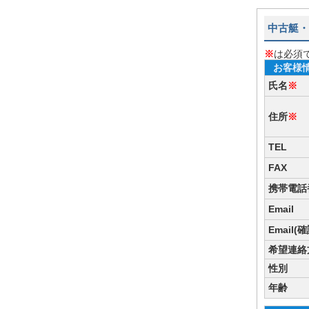
中古艇・
※
は必須
お客様
氏名
※
住所
※
TEL
FAX
携帯電話
Email
Email(
希望連絡
性別
年齢