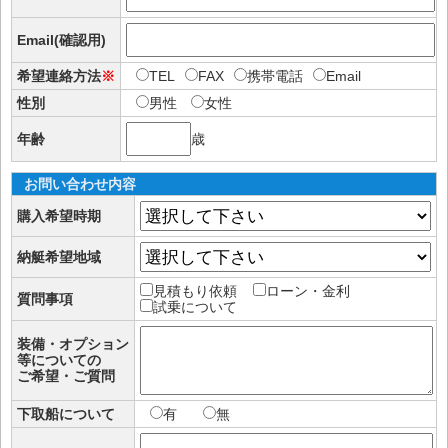
Email(確認用)
希望連絡方法
※
TEL
FAX
携帯電話
Email
性別
男性
女性
年齢
歳
お問い合わせ内容
購入希望時期
納艇希望地域
見積もり依頼
ローン・金利
質問事項
試乗について
装備・オプション
等についての
ご希望・ご質問
下取船について
有
無