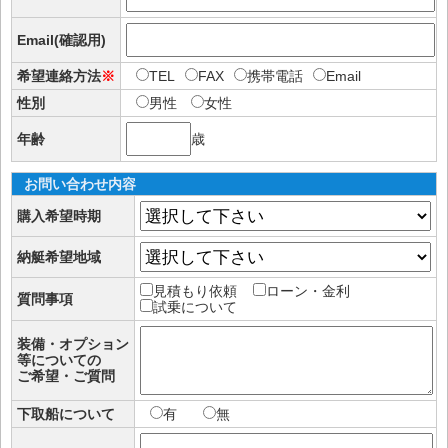
Email(確認用)
希望連絡方法
※
TEL
FAX
携帯電話
Email
性別
男性
女性
年齢
歳
お問い合わせ内容
購入希望時期
納艇希望地域
見積もり依頼
ローン・金利
質問事項
試乗について
装備・オプション
等についての
ご希望・ご質問
下取船について
有
無