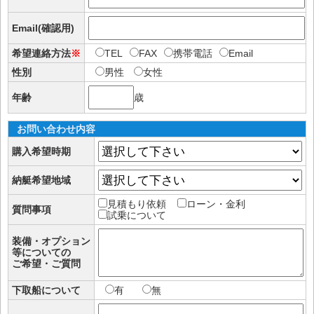
Email(確認用)
希望連絡方法
※
TEL
FAX
携帯電話
Email
性別
男性
女性
年齢
歳
お問い合わせ内容
購入希望時期
納艇希望地域
見積もり依頼
ローン・金利
質問事項
試乗について
装備・オプション
等についての
ご希望・ご質問
下取船について
有
無