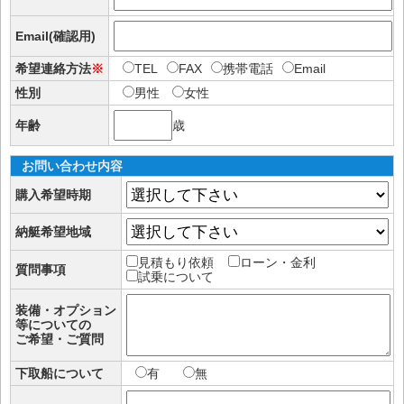
Email(確認用)
希望連絡方法
※
TEL
FAX
携帯電話
Email
性別
男性
女性
年齢
歳
お問い合わせ内容
購入希望時期
納艇希望地域
見積もり依頼
ローン・金利
質問事項
試乗について
装備・オプション
等についての
ご希望・ご質問
下取船について
有
無